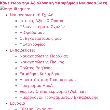
Skip
Κάνε τώρα την Αξιολόγηση Υποψήφιου Ναυαγοσώστη
to
content
Ναυαγοσωστική Σχολή
Ιστορία, Αξίες & Όραμα
Πλεονεκτήματα Σχολής
Η Ομάδα μας
Οι Εγκαταστάσεις μας
Φωτογραφίες
Εκπαιδεύσεις
Ναυαγοσώστης Παραλίας
Ναυαγοσώστης Πισίνας
Πρώτες Βοήθειες
Εκμάθηση Κολύμβησης
Αποκατάσταση Τραυματισμών
Πρόγραμμα ΑμεΑ
Δωρεάν Online Σεμινάρια (Webinars)
Ημερολόγιο Προγραμμάτων Εκπαίδευσης
Εργασία
Εύρεση Εργασίας