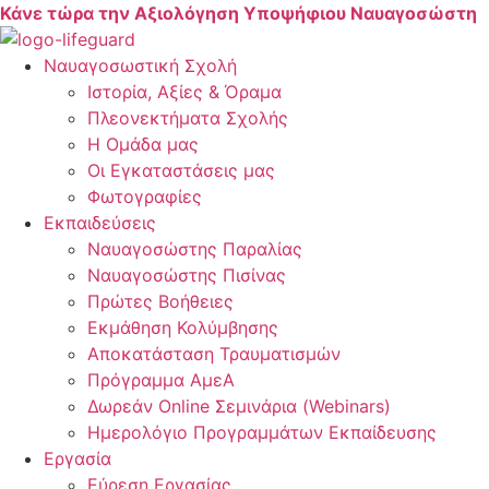
Skip
Κάνε τώρα την Αξιολόγηση Υποψήφιου Ναυαγοσώστη
to
content
Ναυαγοσωστική Σχολή
Ιστορία, Αξίες & Όραμα
Πλεονεκτήματα Σχολής
Η Ομάδα μας
Οι Εγκαταστάσεις μας
Φωτογραφίες
Εκπαιδεύσεις
Ναυαγοσώστης Παραλίας
Ναυαγοσώστης Πισίνας
Πρώτες Βοήθειες
Εκμάθηση Κολύμβησης
Αποκατάσταση Τραυματισμών
Πρόγραμμα ΑμεΑ
Δωρεάν Online Σεμινάρια (Webinars)
Ημερολόγιο Προγραμμάτων Εκπαίδευσης
Εργασία
Εύρεση Εργασίας