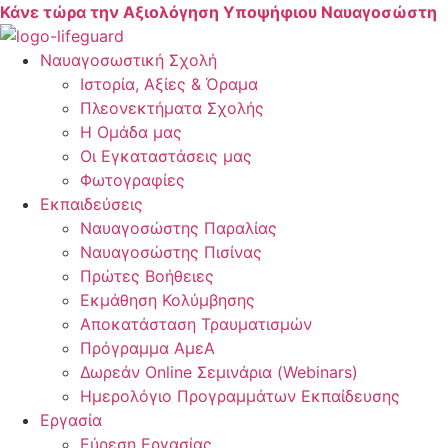
Skip
Κάνε τώρα την Αξιολόγηση Υποψήφιου Ναυαγοσώστη
to
content
Ναυαγοσωστική Σχολή
Ιστορία, Αξίες & Όραμα
Πλεονεκτήματα Σχολής
Η Ομάδα μας
Οι Εγκαταστάσεις μας
Φωτογραφίες
Εκπαιδεύσεις
Ναυαγοσώστης Παραλίας
Ναυαγοσώστης Πισίνας
Πρώτες Βοήθειες
Εκμάθηση Κολύμβησης
Αποκατάσταση Τραυματισμών
Πρόγραμμα ΑμεΑ
Δωρεάν Online Σεμινάρια (Webinars)
Ημερολόγιο Προγραμμάτων Εκπαίδευσης
Εργασία
Εύρεση Εργασίας