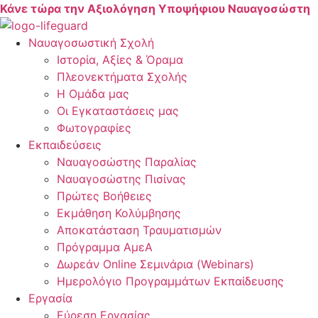
Skip
Κάνε τώρα την Αξιολόγηση Υποψήφιου Ναυαγοσώστη
to
content
Ναυαγοσωστική Σχολή
Ιστορία, Αξίες & Όραμα
Πλεονεκτήματα Σχολής
Η Ομάδα μας
Οι Εγκαταστάσεις μας
Φωτογραφίες
Εκπαιδεύσεις
Ναυαγοσώστης Παραλίας
Ναυαγοσώστης Πισίνας
Πρώτες Βοήθειες
Εκμάθηση Κολύμβησης
Αποκατάσταση Τραυματισμών
Πρόγραμμα ΑμεΑ
Δωρεάν Online Σεμινάρια (Webinars)
Ημερολόγιο Προγραμμάτων Εκπαίδευσης
Εργασία
Εύρεση Εργασίας