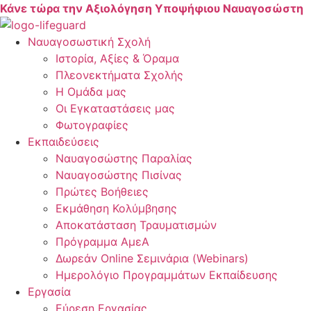
Skip
Κάνε τώρα την Αξιολόγηση Υποψήφιου Ναυαγοσώστη
to
content
Ναυαγοσωστική Σχολή
Ιστορία, Αξίες & Όραμα
Πλεονεκτήματα Σχολής
Η Ομάδα μας
Οι Εγκαταστάσεις μας
Φωτογραφίες
Εκπαιδεύσεις
Ναυαγοσώστης Παραλίας
Ναυαγοσώστης Πισίνας
Πρώτες Βοήθειες
Εκμάθηση Κολύμβησης
Αποκατάσταση Τραυματισμών
Πρόγραμμα ΑμεΑ
Δωρεάν Online Σεμινάρια (Webinars)
Ημερολόγιο Προγραμμάτων Εκπαίδευσης
Εργασία
Εύρεση Εργασίας